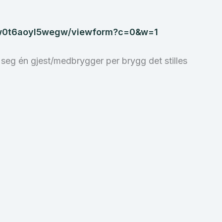
_kw0t6aoyl5wegw/viewform?c=0&w=1
 seg én gjest/medbrygger per brygg det stilles