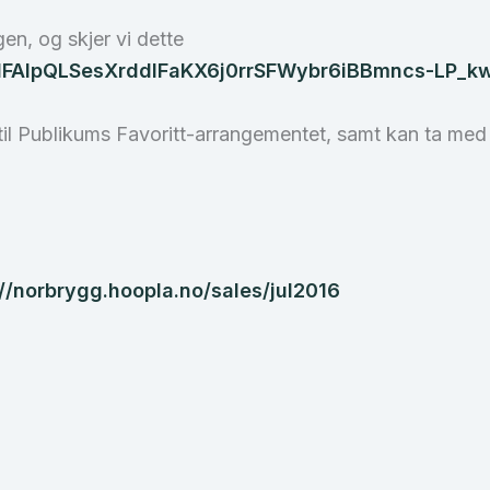
en, og skjer vi dette
e/1FAIpQLSesXrddlFaKX6j0rrSFWybr6iBBmncs-LP
g til Publikums Favoritt-arrangementet, samt kan ta med
://norbrygg.hoopla.no/sales/jul2016