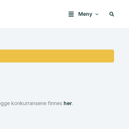
Søk
Meny
begge konkurransene finnes
her
.