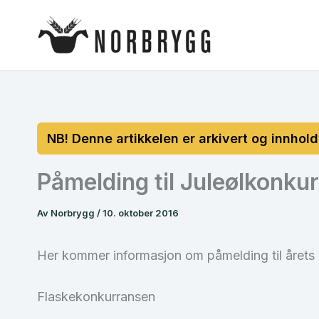
Hopp
rett
til
innholdet
Påmelding til Juleølkonku
Av
Norbrygg
/
10. oktober 2016
Her kommer informasjon om påmelding til årets 
Flaskekonkurransen