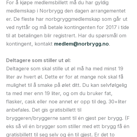
For å kjøpe medlemsbillett må du har gyldig
medlemskap i Norbrygg den dagen arrangementet
er. De fleste har norbgryggmedlemskap som går ut
ved nyttår og må betale kontingenten for 2017 i tide
til at betalingen blir registrert. Har du spørsmål om
kontingent, kontakt
medlem@norbrygg.no
.
Deltagere som stiller ut øl:
Deltagere som skal stille ut øl må ha med minst 19
liter av hvert øl. Dette er for at mange nok skal få
mulighet til å smake på ølet ditt. Du kan selvfølgelig
ta med mer enn 19 liter, og om du bruker fat,
flasker, cask eller noe annet er opp til deg. 30+liter
anbefales. Det gis gratisbillett til
bryggeren/bryggerne samt til én gjest per brygg. (F
eks så vil én brygger som stiller med ett brygg få én
gratisbillett til seg selv og én til gjest. Er det to