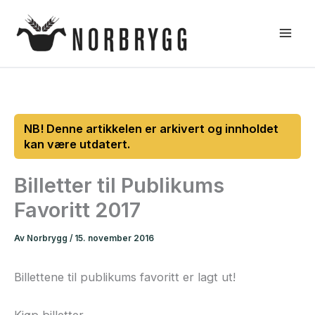
Hopp
rett
til
innholdet
Billetter til Publikums
Favoritt 2017
Av
Norbrygg
/
15. november 2016
Billettene til publikums favoritt er lagt ut!
Kjøp billetter