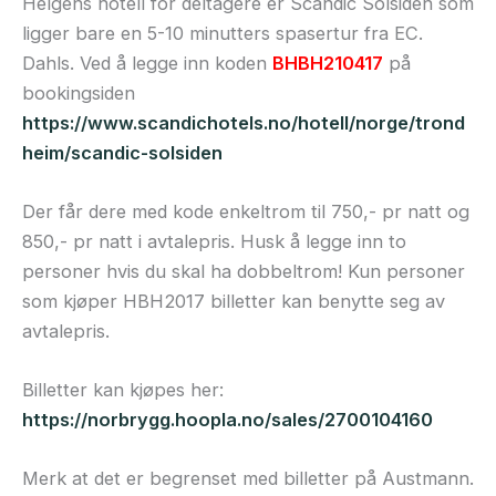
Helgens hotell for deltagere er Scandic Solsiden som
ligger bare en 5-10 minutters spasertur fra EC.
Dahls. Ved å legge inn koden
BHBH210417
på
bookingsiden
https://www.scandichotels.no/hotell/norge/trond
heim/scandic-solsiden
Der får dere med kode enkeltrom til 750,- pr natt og
850,- pr natt i avtalepris. Husk å legge inn to
personer hvis du skal ha dobbeltrom! Kun personer
som kjøper HBH2017 billetter kan benytte seg av
avtalepris.
Billetter kan kjøpes her:
https://norbrygg.hoopla.no/sales/2700104160
Merk at det er begrenset med billetter på Austmann.