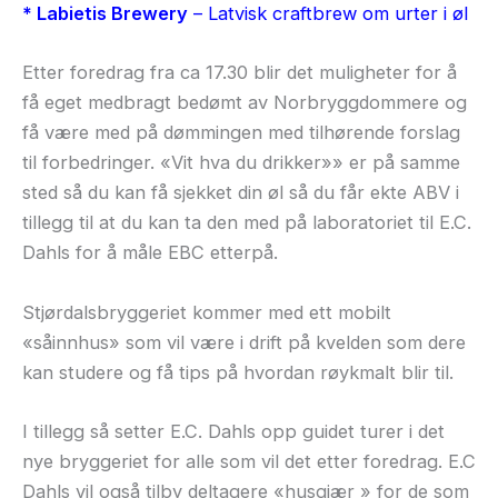
* Labietis Brewery
– Latvisk craftbrew om urter i øl
Etter foredrag fra ca 17.30 blir det muligheter for å
få eget medbragt bedømt av Norbryggdommere og
få være med på dømmingen med tilhørende forslag
til forbedringer. «Vit hva du drikker»» er på samme
sted så du kan få sjekket din øl så du får ekte ABV i
tillegg til at du kan ta den med på laboratoriet til E.C.
Dahls for å måle EBC etterpå.
Stjørdalsbryggeriet kommer med ett mobilt
«såinnhus» som vil være i drift på kvelden som dere
kan studere og få tips på hvordan røykmalt blir til.
I tillegg så setter E.C. Dahls opp guidet turer i det
nye bryggeriet for alle som vil det etter foredrag. E.C
Dahls vil også tilby deltagere «husgjær » for de som