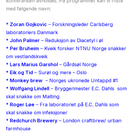
konferansen avholdes. På programmet kan vi friste
med følgende navn:
*
Zoran Gojkovic
– Forskningsleder Carlsberg
laboratoriers Danmark
* John Palmer
– Reduksjon av Diacetyl i øl
*
Per Bruheim
– Kveik forsker NTNU Norge snakker
om vestlandskveik
* Lars Marius Garshol
– Gårdsøl Norge
* Eik og Tid
– Surøl og mere – Oslo
* Monkey brew
– Norges ukronede Untappd #1
* Wolfgang Lindell
– Bryggerimester E.C. Dahls som
skal snakke om Malting
* Roger Løe
– Fra laboratoriet på E.C. Dahls som
skal snakke om infeksjoner
* Redchurch Brewery
– London craftbrew/ urban
farmhouse