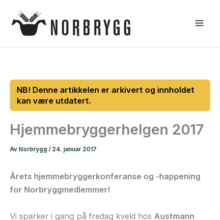
Hopp
rett
til
innholdet
Hjemmebryggerhelgen 2017
Av
Norbrygg
/
24. januar 2017
Årets hjemmebryggerkonferanse og -happening
for Norbryggmedlemmer!
Vi sparker i gang på fredag kveld hos
Austmann