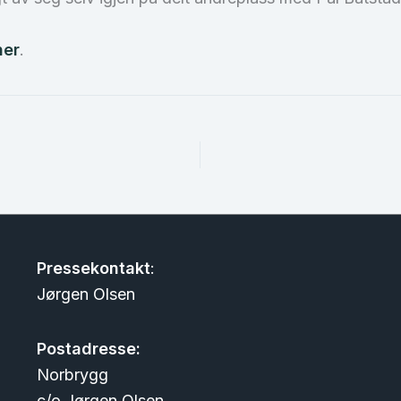
her
.
Pressekontakt
:
Jørgen Olsen
Postadresse:
Norbrygg
c/o Jørgen Olsen