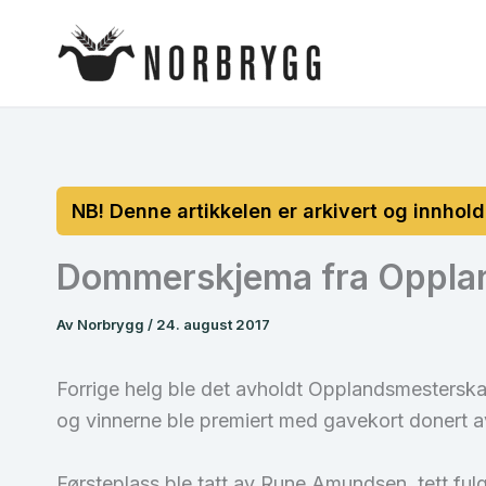
Hopp
rett
til
innholdet
Dommerskjema fra Oppla
Av
Norbrygg
/
24. august 2017
Forrige helg ble det avholdt Opplandsmestersk
og vinnerne ble premiert med gavekort donert a
Førsteplass ble tatt av Rune Amundsen, tett fulg