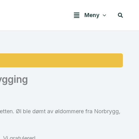
Søk
Meny
ygging
retten. Øl ble dømt av øldommere fra Norbrygg,
 Vi gratulerer!