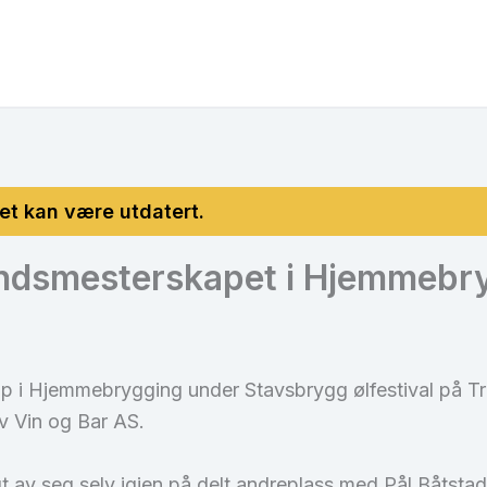
ndsmesterskapet i Hjemmebr
ap i Hjemmebrygging under Stavsbrygg ølfestival på T
v Vin og Bar AS.
t av seg selv igjen på delt andreplass med Pål Båtstad.