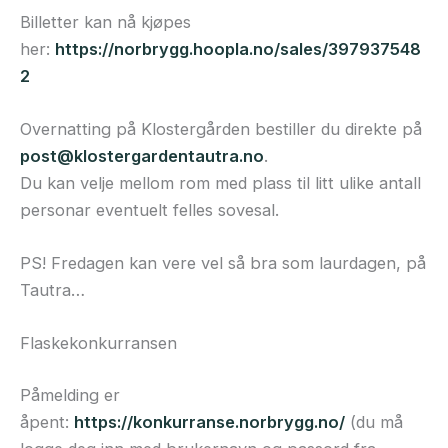
Billetter kan nå kjøpes
her:
https://norbrygg.hoopla.no/sales/397937548
2
Overnatting på Klostergården bestiller du direkte på
post@klostergardentautra.no
.
Du kan velje mellom rom med plass til litt ulike antall
personar eventuelt felles sovesal.
PS! Fredagen kan vere vel så bra som laurdagen, på
Tautra…
Flaskekonkurransen
Påmelding er
åpent:
https://konkurranse.norbrygg.no/
(du må