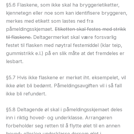
§5.6 Flaskene, som ikke skal ha bryggerietiketter,
kjennetegn eller noe som kan identifisere bryggeren,
merkes med etikett som lastes ned fra
påmeldingsskjemaet.
Etiketten skal festes med strikk
til flaskene.
Deltagermerket skal være forsvarlig
festet til flasken med nøytral festemiddel (klar teip,
gummistrikk e.l.) på en slik måte at det fremdeles er
lesbart.
§5.7 Hvis ikke flaskene er merket iht. eksempelet, vil
ikke ølet bli bedømt. Påmeldingsavgiften vil i så fall
ikke bli refundert.
§5.8 Deltagende øl skal i påmeldingsskjemaet deles
inn i riktig hoved- og underklasse. Arrangøren
forbeholder seg retten til å flytte ølet til en annen
hoved- eller/og underklasse dersom ølet i