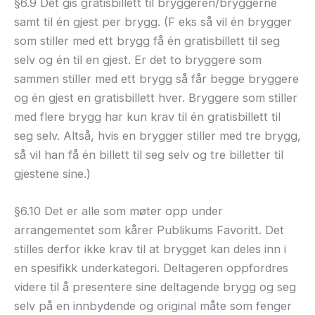
§6.9 Det gis gratisbillett til bryggeren/bryggerne
samt til én gjest per brygg. (F eks så vil én brygger
som stiller med ett brygg få én gratisbillett til seg
selv og én til en gjest. Er det to bryggere som
sammen stiller med ett brygg så får begge bryggere
og én gjest en gratisbillett hver. Bryggere som stiller
med flere brygg har kun krav til én gratisbillett til
seg selv. Altså, hvis en brygger stiller med tre brygg,
så vil han få én billett til seg selv og tre billetter til
gjestene sine.)
§6.10 Det er alle som møter opp under
arrangementet som kårer Publikums Favoritt. Det
stilles derfor ikke krav til at brygget kan deles inn i
en spesifikk underkategori. Deltageren oppfordres
videre til å presentere sine deltagende brygg og seg
selv på en innbydende og original måte som fenger