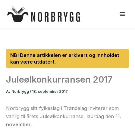
Hopp
rett
til
innholdet
Juleølkonkurransen 2017
Av
Norbrygg
/
18. september 2017
Norbrygg sitt fylkeslag i Trøndelag inviterer som
vanlig til årets Juleølkonkurranse, laurdag den
11.
november
.