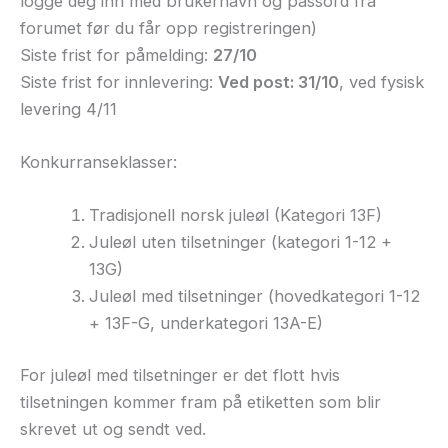
logge deg inn med brukernavn og passord fra
forumet før du får opp registreringen)
Siste frist for påmelding:
27/10
Siste frist for innlevering:
Ved post: 31/10
, ved fysisk
levering 4/11
Konkurranseklasser:
Tradisjonell norsk juleøl (Kategori 13F)
Juleøl uten tilsetninger (kategori 1-12 +
13G)
Juleøl med tilsetninger (hovedkategori 1-12
+ 13F-G, underkategori 13A-E)
For juleøl med tilsetninger er det flott hvis
tilsetningen kommer fram på etiketten som blir
skrevet ut og sendt ved.