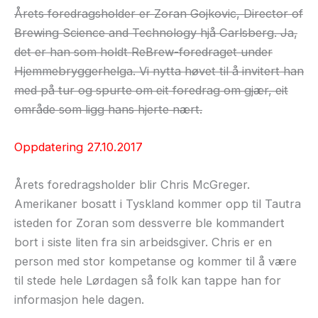
Årets foredragsholder er Zoran Gojkovic, Director of
Brewing Science and Technology hjå Carlsberg. Ja,
det er han som holdt ReBrew-foredraget under
Hjemmebryggerhelga. Vi nytta høvet til å invitert han
med på tur og spurte om eit foredrag om gjær, eit
område som ligg hans hjerte nært.
Oppdatering 27.10.2017
Årets foredragsholder blir Chris McGreger.
Amerikaner bosatt i Tyskland kommer opp til Tautra
isteden for Zoran som dessverre ble kommandert
bort i siste liten fra sin arbeidsgiver. Chris er en
person med stor kompetanse og kommer til å være
til stede hele Lørdagen så folk kan tappe han for
informasjon hele dagen.