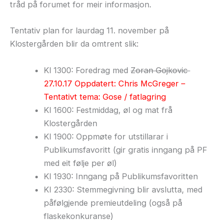
tråd på forumet for meir informasjon.
Tentativ plan for laurdag 11. november på
Klostergården blir da omtrent slik:
Kl 1300: Foredrag med
Zoran Gojkovic
27.10.17 Oppdatert: Chris McGreger –
Tentativt tema: Gose / fatlagring
Kl 1600: Festmiddag, øl og mat frå
Klostergården
Kl 1900: Oppmøte for utstillarar i
Publikumsfavoritt (gir gratis inngang på PF
med eit følje per øl)
Kl 1930: Inngang på Publikumsfavoritten
Kl 2330: Stemmegivning blir avslutta, med
påfølgjende premieutdeling (også på
flaskekonkuranse)