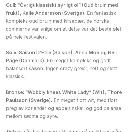
Gull: “Övrigt klassiskt syrligt öl” (Oud bruin med
frukt), Kalle Andersson (Sverige).
En fantastisk
kompleks oud bruin med kirsebær, de norske
dommerne var enige om at dette var det beste ølet –
på hele festivalen.
Sølv: Saison D’Être (Saison), Anna Moe og Neil
Page (Danmark).
En meget kompleks og godt
balansert saison. Ingen crazy greier, rett og slett
klassisk.
Bronse: “Wobbly knees White Lady” (Wit), Thore
Paulsson (Sverige).
En meget flott wit, med flott
preg av koriander og appelsinskall og god balanse
mellom sødme og syre.
Tidligere år har finalen blitt dømt på en litt rar måte,