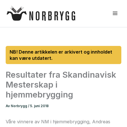
Hopp
rett
til
innholdet
Resultater fra Skandinavisk
Mesterskap i
hjemmebrygging
Av
Norbrygg
/
5. juni 2018
Våre vinnere av NM i hjemmebrygging, Andreas