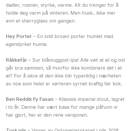
dadler, rosiner, styrke, varme. Alt du trenger for å
holde deg varm på vinteren. Men husk.. ikke mer
enn et sherryglass om gangen.
Hey Porter
– En snill brown porter humlet med
egendyrket humle.
Råkkefår
– Sur blåmuggost-ipa! Alle veit at øl og ost
går bra sammen, så hvorfor ikke kombinere det i et
øl? For å sikre at den ikke blir typeriktig i nærheten
av noe som helst er vørteren syrnet kraftig før kok.
Ben Reddik Fy Fasan
– Klassisk imperial stout, lagret
i to år. Denne har vært base for mange påfunn vi
har gjort, her er den rene versjonen.
Tysk pils
– Vinner av Oslomesterskapet i pils 2018.