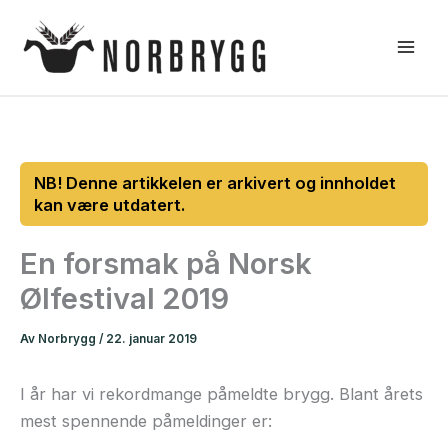
Hopp
rett
til
innholdet
En forsmak på Norsk
Ølfestival 2019
Av
Norbrygg
/
22. januar 2019
I år har vi rekordmange påmeldte brygg. Blant årets
mest spennende påmeldinger er: