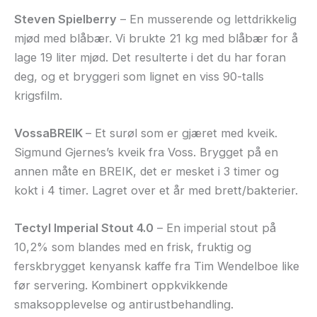
Steven Spielberry
– En musserende og lettdrikkelig
mjød med blåbær. Vi brukte 21 kg med blåbær for å
lage 19 liter mjød. Det resulterte i det du har foran
deg, og et bryggeri som lignet en viss 90-talls
krigsfilm.
VossaBREIK
– Et surøl som er gjæret med kveik.
Sigmund Gjernes’s kveik fra Voss. Brygget på en
annen måte en BREIK, det er mesket i 3 timer og
kokt i 4 timer. Lagret over et år med brett/bakterier.
Tectyl Imperial Stout 4.0
– En imperial stout på
10,2% som blandes med en frisk, fruktig og
ferskbrygget kenyansk kaffe fra Tim Wendelboe like
før servering. Kombinert oppkvikkende
smaksopplevelse og antirustbehandling.