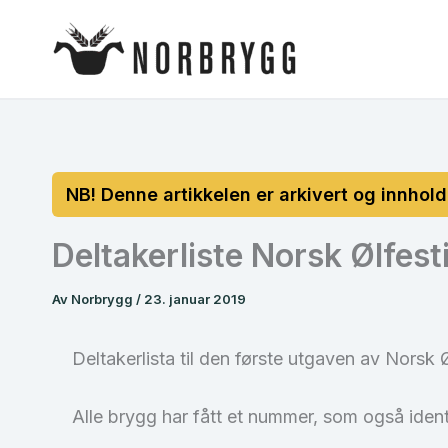
Hopp
rett
til
innholdet
Deltakerliste Norsk Ølfest
Av
Norbrygg
/
23. januar 2019
Deltakerlista til den første utgaven av Norsk Øl
Alle brygg har fått et nummer, som også identi