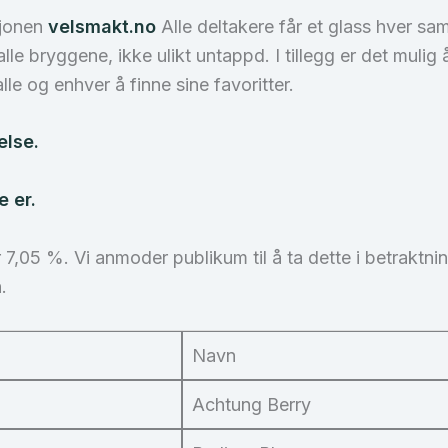
sjonen
velsmakt.no
Alle deltakere får et glass hver s
le bryggene, ikke ulikt untappd. I tillegg er det mulig
lle og enhver å finne sine favoritter.
else.
 er.
r 7,05 %. Vi anmoder publikum til å ta dette i betrakt
.
Navn
Achtung Berry