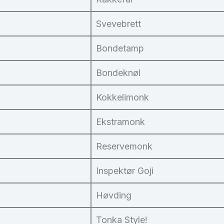
Svevebrett
Bondetamp
Bondeknøl
Kokkelimonk
Ekstramonk
Reservemonk
Inspektør Goji
Høvding
Tonka Style!