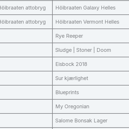
Höibraaten attobryg
Höibraaten Galaxy Helles
Höibraaten attobryg
Höibraaten Vermont Helles
Rye Reeper
Sludge | Stoner | Doom
Eisbock 2018
Sur kjærlighet
Blueprints
My Oregonian
Salome Bonsak Lager