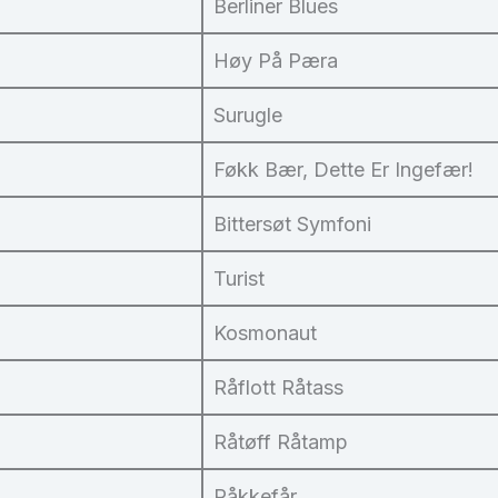
Berliner Blues
Høy På Pæra
Surugle
Føkk Bær, Dette Er Ingefær!
Bittersøt Symfoni
Turist
Kosmonaut
Råflott Råtass
Råtøff Råtamp
Råkkefår