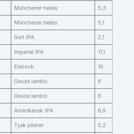
Münchener helles
5,3
Münchener helles
5,1
Sort IPA
2,1
Imperial IPA
11,1
Eisbock
10
Geuze lambic
6
Geuze lambic
6
Amerikansk IPA
6,9
Tysk pilsner
5,2