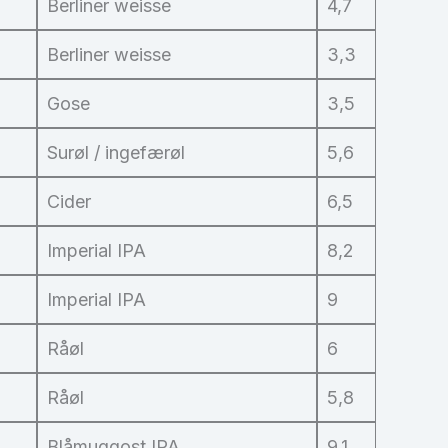
Berliner weisse
4,7
Berliner weisse
3,3
Gose
3,5
Surøl / ingefærøl
5,6
Cider
6,5
Imperial IPA
8,2
Imperial IPA
9
Råøl
6
Råøl
5,8
Blåmuggost IPA
9,1