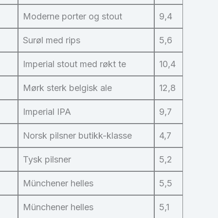
Moderne porter og stout
9,4
Surøl med rips
5,6
Imperial stout med røkt te
10,4
Mørk sterk belgisk ale
12,8
Imperial IPA
9,7
Norsk pilsner butikk-klasse
4,7
Tysk pilsner
5,2
Münchener helles
5,5
Münchener helles
5,1