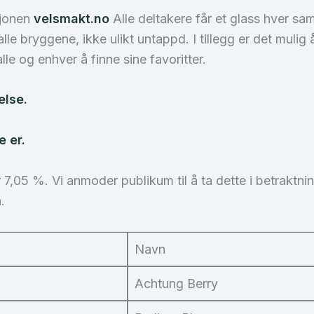
sjonen
velsmakt.no
Alle deltakere får et glass hver s
le bryggene, ikke ulikt untappd. I tillegg er det mulig
lle og enhver å finne sine favoritter.
else.
 er.
r 7,05 %. Vi anmoder publikum til å ta dette i betrakt
.
Navn
Achtung Berry