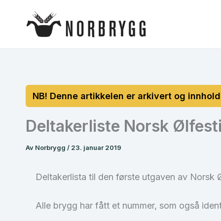
Hopp
rett
til
innholdet
Deltakerliste Norsk Ølfest
Av
Norbrygg
/
23. januar 2019
Deltakerlista til den første utgaven av Norsk Øl
Alle brygg har fått et nummer, som også identi