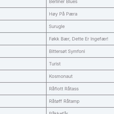
Berliner Blues
Høy På Pæra
Surugle
Føkk Bær, Dette Er Ingefær!
Bittersøt Symfoni
Turist
Kosmonaut
Råflott Råtass
Råtøff Råtamp
Råkkefår