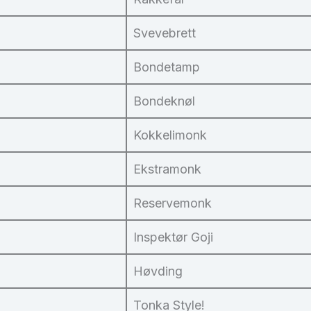
Svevebrett
Bondetamp
Bondeknøl
Kokkelimonk
Ekstramonk
Reservemonk
Inspektør Goji
Høvding
Tonka Style!