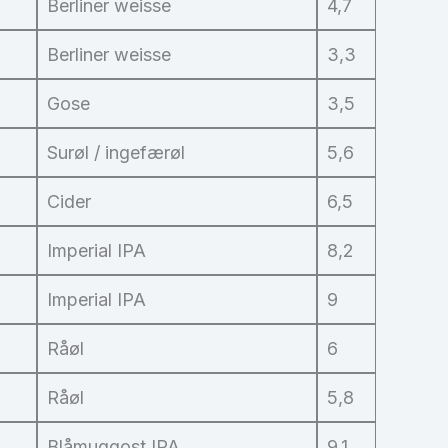
Berliner weisse
4,7
Berliner weisse
3,3
Gose
3,5
Surøl / ingefærøl
5,6
Cider
6,5
Imperial IPA
8,2
Imperial IPA
9
Råøl
6
Råøl
5,8
Blåmuggost IPA
9,1