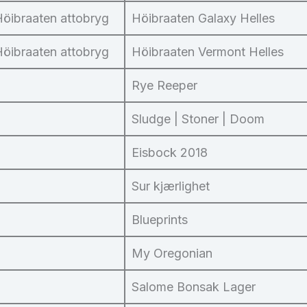
Höibraaten attobryg
Höibraaten Galaxy Helles
Höibraaten attobryg
Höibraaten Vermont Helles
Rye Reeper
Sludge | Stoner | Doom
Eisbock 2018
Sur kjærlighet
Blueprints
My Oregonian
Salome Bonsak Lager