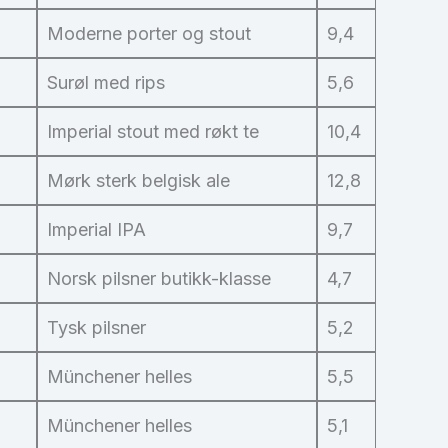
Moderne porter og stout
9,4
Surøl med rips
5,6
Imperial stout med røkt te
10,4
Mørk sterk belgisk ale
12,8
Imperial IPA
9,7
Norsk pilsner butikk-klasse
4,7
Tysk pilsner
5,2
Münchener helles
5,5
Münchener helles
5,1