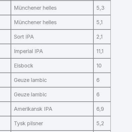
Münchener helles
5,3
Münchener helles
5,1
Sort IPA
2,1
Imperial IPA
11,1
Eisbock
10
Geuze lambic
6
Geuze lambic
6
Amerikansk IPA
6,9
Tysk pilsner
5,2