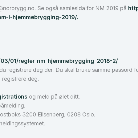
nm@norbrygg.no. Se også samlesida for NM 2019 på
htt
nm-i-hjemmebrygging-2019/.
9/03/01/regler-nm-hjemmebrygging-2018-2/
u registrere deg der. Du skal bruke samme passord fo
 registrere deg.
istrations
og meld på ølet ditt.
påmelding.
Postboks 3200 Elisenberg, 0208 Oslo.
meldingssystemet.