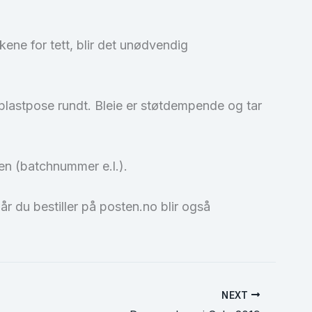
ene for tett, blir det unødvendig
n plastpose rundt. Bleie er støtdempende og tar
ken (batchnummer e.l.).
år du bestiller på posten.no blir også
NEXT