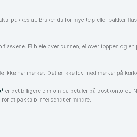
al pakkes ut. Bruker du for mye teip eller pakker flask
nn flaskene. Ei bleie over bunnen, ei over toppen og e
t de ikke har merker. Det er ikke lov med merker på kor
o/
er det billigere enn om du betaler på postkontoret. N
 for at pakka blir feilsendt er mindre.