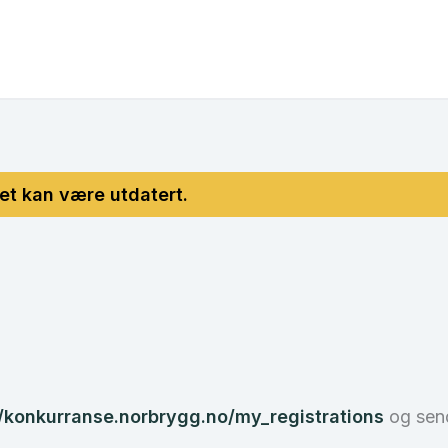
//konkurranse.norbrygg.no/my_registrations
og send