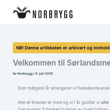
Hopp
rett
til
innholdet
Velkommen til Sørlandsme
Av
Norbrygg
/
5. juli 2019
Som tidligere år arrangerer vi flaskekonkurra
Alle øl-klasser er med og vi i år godtar vi
alle
Det leveres
2
flasker/ bokser av hvert bidrag.