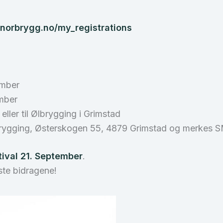
.norbrygg.no/my_registrations
ember
ember
 eller til Ølbrygging i Grimstad
Ølbrygging, Østerskogen 55, 4879 Grimstad og merkes S
tival 21. September
.
este bidragene!