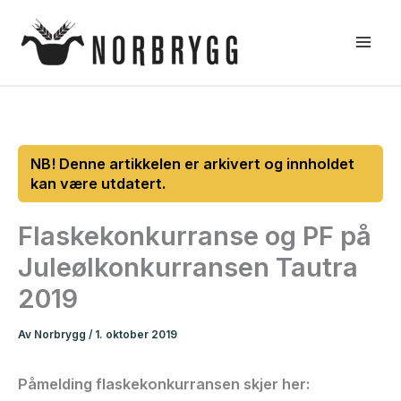
Hopp
rett
til
innholdet
Flaskekonkurranse og PF på
Juleølkonkurransen Tautra
2019
Av
Norbrygg
/
1. oktober 2019
Påmelding flaskekonkurransen skjer her: