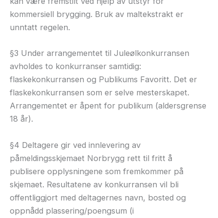
kan være fremstilt ved hjelp av utstyr for
kommersiell brygging. Bruk av maltekstrakt er
unntatt regelen.
§3 Under arrangementet til Juleølkonkurransen
avholdes to konkurranser samtidig:
flaskekonkurransen og Publikums Favoritt. Det er
flaskekonkurransen som er selve mesterskapet.
Arrangementet er åpent for publikum (aldersgrense
18 år).
§4 Deltagere gir ved innlevering av
påmeldingsskjemaet Norbrygg rett til fritt å
publisere opplysningene som fremkommer på
skjemaet. Resultatene av konkurransen vil bli
offentliggjort med deltagernes navn, bosted og
oppnådd plassering/poengsum (i