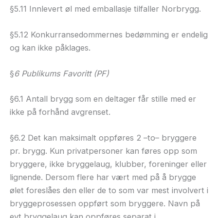
§5.11 Innlevert øl med emballasje tilfaller Norbrygg.
§5.12 Konkurransedommernes bedømming er endelig
og kan ikke påklages.
§
6 Publikums Favoritt (PF)
§6.1 Antall brygg som en deltager får stille med er
ikke på forhånd avgrenset.
§6.2 Det kan maksimalt oppføres 2 –to– bryggere
pr. brygg. Kun privatpersoner kan føres opp som
bryggere, ikke bryggelaug, klubber, foreninger eller
lignende. Dersom flere har vært med på å brygge
ølet foreslåes den eller de to som var mest involvert i
bryggeprosessen oppført som bryggere. Navn på
evt bryggelaug kan oppføres separat i