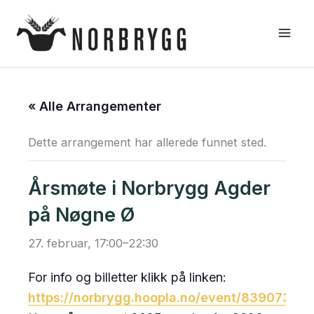
Hopp
rett
til
innholdet
« Alle Arrangementer
Dette arrangement har allerede funnet sted.
Årsmøte i Norbrygg Agder
på Nøgne Ø
27. februar, 17:00
–
22:30
For info og billetter klikk på linken:
https://norbrygg.hoopla.no/event/839073211