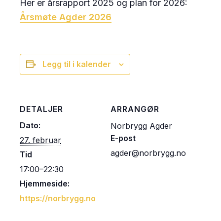
Her er årsrapport 2025 og plan for 2026:
Årsmøte Agder 2026
Legg til i kalender
DETALJER
ARRANGØR
Dato:
Norbrygg Agder
E-post
27. februar
agder@norbrygg.no
Tid
17:00–22:30
Hjemmeside:
https://norbrygg.no