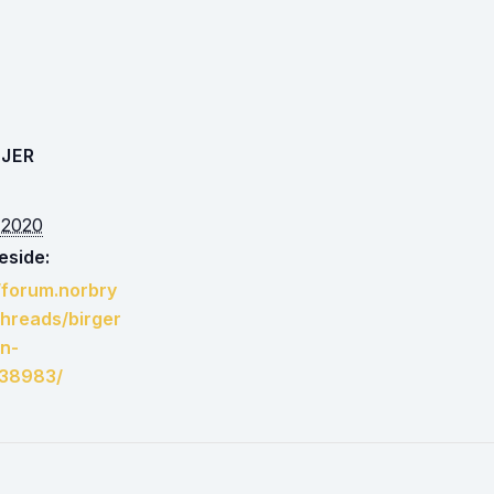
JER
l 2020
side:
//forum.norbry
threads/birger
en-
.38983/