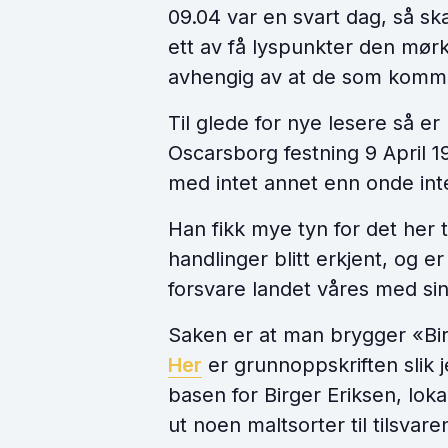
09.04 var en svart dag, så s
ett av få lyspunkter den mø
avhengig av at de som kommer
Til glede for nye lesere så er
Oscarsborg festning 9 April 19
med intet annet enn onde inte
Han fikk mye tyn for det her 
handlinger blitt erkjent, og e
forsvare landet våres med sin 
Saken er at man brygger «Birg
Her
er grunnoppskriften slik j
basen for Birger Eriksen, loka
ut noen maltsorter til tilsvar