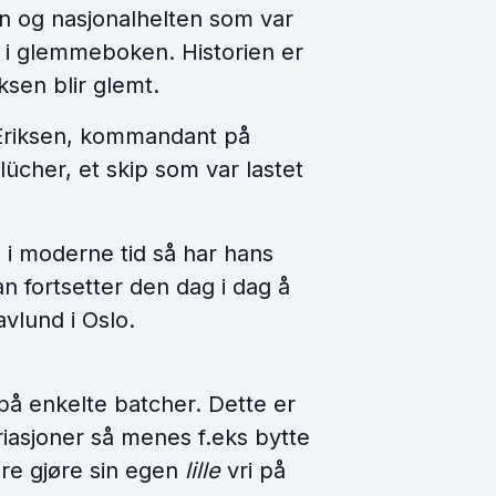
en og nasjonalhelten som var
 i glemmeboken. Historien er
sen blir glemt.
er Eriksen, kommandant på
Blücher, et skip som var lastet
n i moderne tid så har hans
an fortsetter den dag i dag å
avlund i Oslo.
 på enkelte batcher. Dette er
ariasjoner så menes f.eks bytte
are gjøre sin egen
lille
vri på