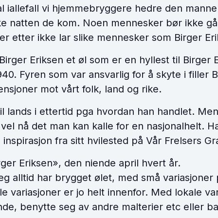
kal iallefall vi hjemmebryggere hedre den mann
rke natten de kom. Noen mennesker bør ikke gå
 etter ikke lar slike mennesker som Birger Erik
 Birger Eriksen et øl som er en hyllest til Birg
40. Fyren som var ansvarlig for å skyte i filler 
nsjoner mot vårt folk, land og rike.
til lands i ettertid pga hvordan han handlet. Me
r vel nå det man kan kalle for en nasjonalhelt. H
inspirasjon fra sitt hvilested på Vår Frelsers Gr
er Eriksen», den niende april hvert år.
eg alltid har brygget ølet, med små variasjoner
le variasjoner er jo helt innenfor. Med lokale v
ende, benytte seg av andre malterier etc eller b