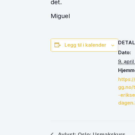
det.
Miguel
DETAL
Legg til i kalender
Dato:
9. apri
Hjemme
https:
gg.no/
-eriks
dagen
Avlyst: Oslo: Usmakskurs