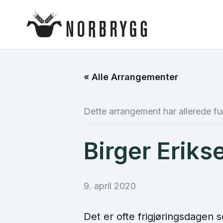
Hopp
rett
til
innholdet
« Alle Arrangementer
Dette arrangement har allerede fu
Birger Eriks
9. april 2020
Det er ofte frigjøringsdagen so