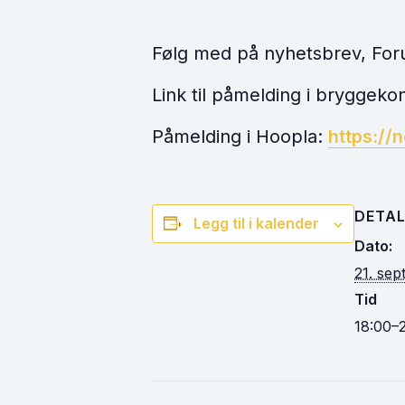
Følg med på nyhetsbrev, For
Link til påmelding i bryggek
Påmelding i Hoopla:
https://
DETAL
Legg til i kalender
Dato:
21. se
Tid
18:00–