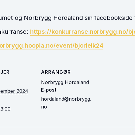
umet og Norbrygg Hordaland sin facebookside f
onkurranse:
https://konkurranse.norbrygg.no/bj
norbrygg.hoopla.no/event/bjorleik24
JER
ARRANGØR
Norbrygg Hordaland
E-post
ptember 2024
hordaland@norbrygg.
no
23:00