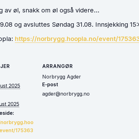
ng av øl, snakk om øl også videre…
9.08 og avsluttes Søndag 31.08. Innsjekking 15
opla:
https://norbrygg.hoopla.no/event/1753
JER
ARRANGØR
Norbrygg Agder
E-post
gust 2025
agder@norbrygg.no
ust 2025
side:
//norbrygg.hoo
/event/175363