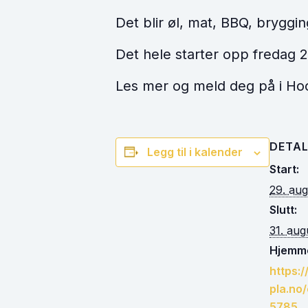
Det blir øl, mat, BBQ, bryggi
Det hele starter opp fredag 2
Les mer og meld deg på i Ho
DETAL
Legg til i kalender
Start:
29. au
Slutt:
31. aug
Hjemme
https:
pla.no
5785