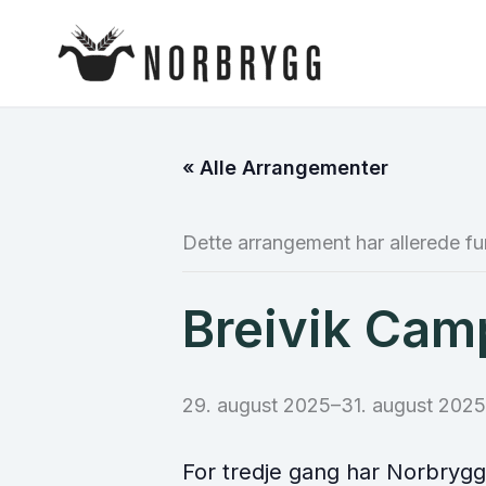
Hopp
rett
til
innholdet
« Alle Arrangementer
Dette arrangement har allerede fu
Breivik Cam
29. august 2025
–
31. august 2025
For tredje gang har Norbrygg