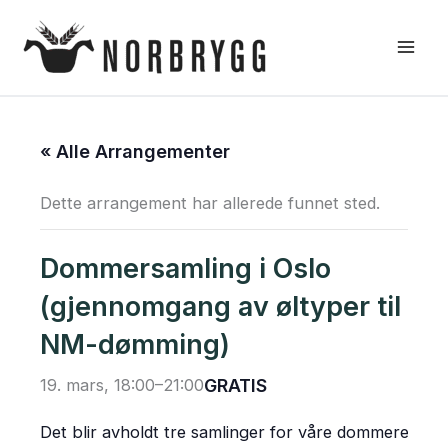
Hopp
rett
til
innholdet
« Alle Arrangementer
Dette arrangement har allerede funnet sted.
Dommersamling i Oslo
(gjennomgang av øltyper til
NM-dømming)
19. mars, 18:00
–
21:00
GRATIS
Det blir avholdt tre samlinger for våre dommere