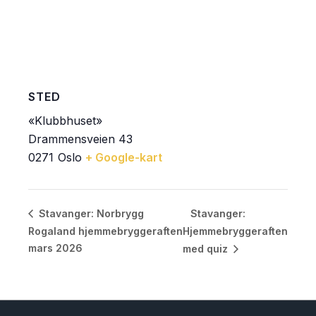
STED
«Klubbhuset»
Drammensveien 43
0271
Oslo
+ Google-kart
Stavanger:
Stavanger: Norbrygg
Rogaland hjemmebryggeraften
Hjemmebryggeraften
mars 2026
med quiz