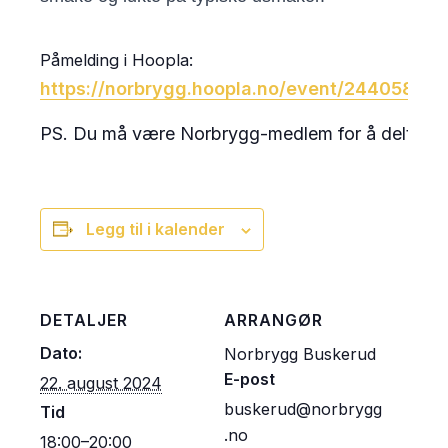
Påmelding i Hoopla:
https://norbrygg.hoopla.no/event/24405846
PS. Du må være Norbrygg-medlem for å delta.
Legg til i kalender
DETALJER
ARRANGØR
Dato:
Norbrygg Buskerud
E-post
22. august 2024
buskerud@norbrygg
Tid
.no
18:00–20:00