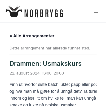
Hopp
rett
til
innholdet
« Alle Arrangementer
Dette arrangement har allerede funnet sted.
Drammen: Usmakskurs
22. august 2024, 18:00
–
20:00
Finn ut hvorfor siste batch luktet papp eller popkor
og hva man må gjøre for å unngå det? Ta turen
innom og lær litt om hvilke feil man kan unngå ved 
smake og lukte på typiske usmaker.