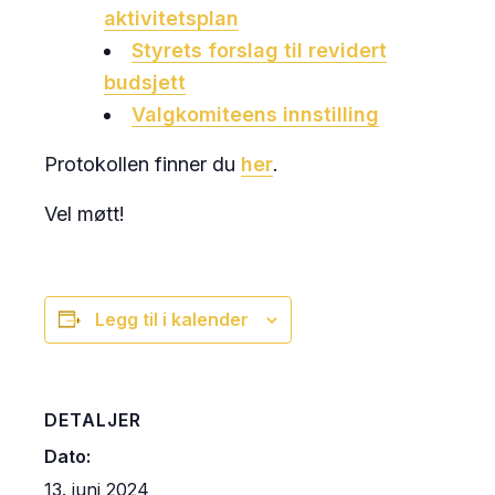
aktivitetsplan
Styrets forslag til revidert
budsjett
Valgkomiteens innstilling
Protokollen finner du
her
.
Vel møtt!
Legg til i kalender
DETALJER
Dato:
13. juni 2024