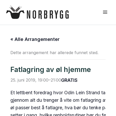
Hopp
rett
til
innholdet
« Alle Arrangementer
Dette arrangement har allerede funnet sted.
Fatlagring av øl hjemme
25. juni 2019, 19:00
–
21:00
GRATIS
Et lettbent foredrag hvor Odin Lein Strand tar de
gjennom alt du trenger å vite om fatlagring av øl.
øl passer best å fatlagre, hva bør du tenke på før
setter i gang, hvilke renholdsrutiner bør du følge 