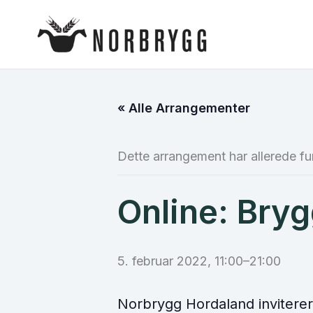
Hopp
rett
til
innholdet
« Alle Arrangementer
Dette arrangement har allerede fu
Online: Bry
5. februar 2022, 11:00
–
21:00
Norbrygg Hordaland inviterer 