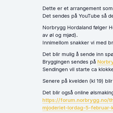
Dette er et arrangement som
Det sendes på YouTube så det 
Norbrygg Hordaland følger H
av øl og mjød).
Innimellom snakker vi med b
Det blir mulig å sende inn sp
Bryggingen sendes på
Norbr
Sendingen vil starte ca klokke
Senere på kvelden (kl 19) bli
Det blir også online ølsmakin
https://forum.norbrygg.no/
t
mjoderiet-lordag-5-februar-k