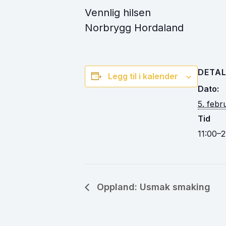
Vennlig hilsen
Norbrygg Hordaland
DETAL
Legg til i kalender
Dato:
5. febr
Tid
11:00–2
Oppland: Usmak smaking