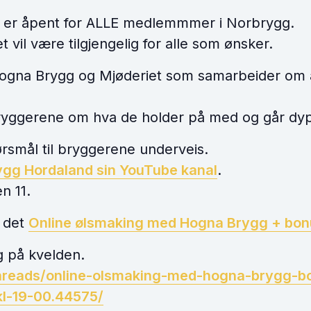
 er åpent for ALLE medlemmmer i Norbrygg.
vil være tilgjengelig for alle som ønsker.
ogna Brygg og Mjøderiet som samarbeider om 
ryggerene om hva de holder på med og går dyp
ørsmål til bryggerene underveis.
ygg Hordaland sin YouTube kanal
.
n 11.
r det
Online ølsmaking med Hogna Brygg + bon
g på kvelden.
hreads/online-olsmaking-med-
hogna-brygg-b
l-
19-00.44575/