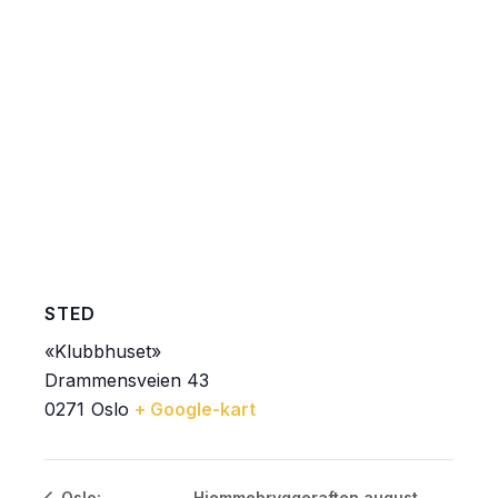
STED
«Klubbhuset»
Drammensveien 43
0271
Oslo
+ Google-kart
Hjemmebryggeraften august
Oslo: