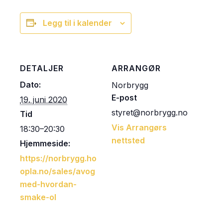
Legg til i kalender
DETALJER
ARRANGØR
Dato:
Norbrygg
E-post
19. juni 2020
styret@norbrygg.no
Tid
Vis Arrangørs
18:30–20:30
nettsted
Hjemmeside:
https://norbrygg.ho
opla.no/sales/avog
med-hvordan-
smake-ol