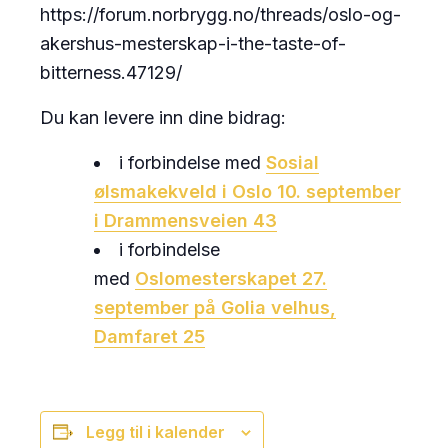
https://forum.norbrygg.no/threads/oslo-og-
akershus-mesterskap-i-the-taste-of-
bitterness.47129/
Du kan levere inn dine bidrag:
i forbindelse med
Sosial
ølsmakekveld i Oslo 10. september
i Drammensveien 43
i forbindelse
med
Oslomesterskapet 27.
september på Golia velhus,
Damfaret 25
Legg til i kalender