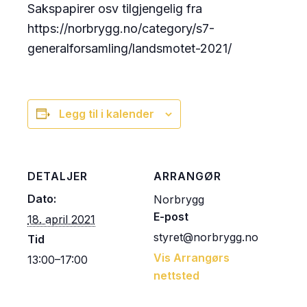
Sakspapirer osv tilgjengelig fra
https://norbrygg.no/category/s7-
generalforsamling/landsmotet-2021/
Legg til i kalender
DETALJER
ARRANGØR
Dato:
Norbrygg
E-post
18. april 2021
styret@norbrygg.no
Tid
Vis Arrangørs
13:00–17:00
nettsted