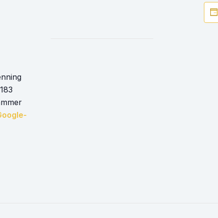
enning
 183
hammer
Google-