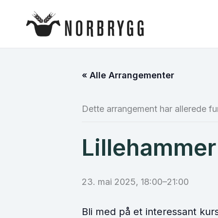
Hopp
rett
til
innholdet
« Alle Arrangementer
Dette arrangement har allerede fu
Lillehammer:
23. mai 2025, 18:00
–
21:00
Bli med på et interessant ku