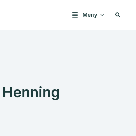
Søk
Meny
l Henning