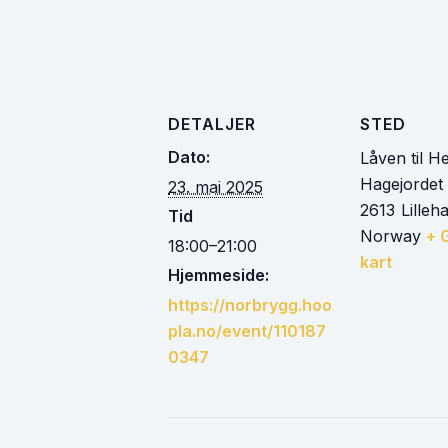
DETALJER
STED
Dato:
Låven til H
Hagejordet
23. mai 2025
2613
Lille
Tid
Norway
+ 
18:00–21:00
kart
Hjemmeside:
https://norbrygg.hoo
pla.no/event/110187
0347