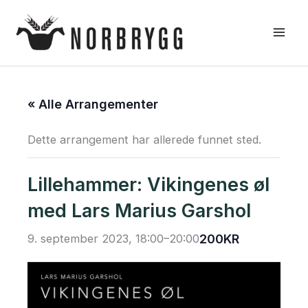
Hopp
rett
til
innholdet
« Alle Arrangementer
Dette arrangement har allerede funnet sted.
Lillehammer: Vikingenes øl
med Lars Marius Garshol
9. september 2023, 18:00
–
20:00
200KR