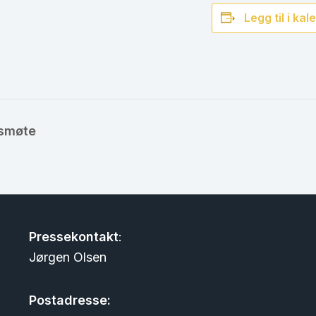
Legg til i ka
rsmøte
Pressekontakt
:
Jørgen Olsen
Postadresse: