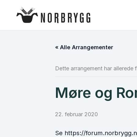
Hopp
rett
til
innholdet
« Alle Arrangementer
Dette arrangement har allerede f
Møre og Ro
22. februar 2020
Se https://forum.norbrygg.