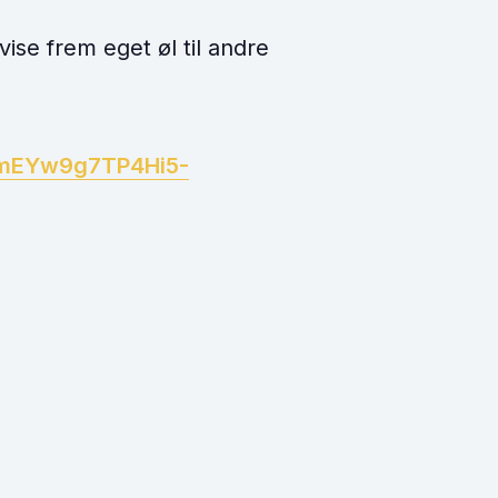
ise frem eget øl til andre
ZmEYw9g7TP4Hi5-