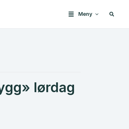
Søk
Meny
gg» lørdag