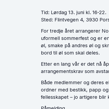
Tid: Lørdag 13. juni kl. 16-22.
Sted: Flintvegen 4, 3930 Por
For tredje året arrangerer N
uformell sommerfest og er en
øl, smake på andres øl og sk
bord til øl som skal deles.
Etter en lang vår er det nå å
arrangementskrav som avsta
Både medlemmer og deres ekt
ordner med bestikk, papp og 
fellesskapet – jo artigere bli
Påmelding