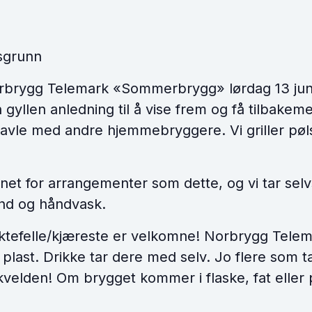
sgrunn
orbrygg Telemark «Sommerbrygg» lørdag 13 juni
 gyllen anledning til å vise frem og få tilbak
ravle med andre hjemmebryggere. Vi griller pøl
pnet for arrangementer som dette, og vi tar selv
nd og håndvask.
efelle/kjæreste er velkomne! Norbrygg Telem
plast. Drikke tar dere med selv. Jo flere som t
r kvelden! Om brygget kommer i flaske, fat eller 