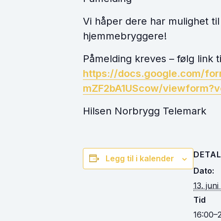
Vi håper dere har mulighet ti
hjemmebryggere!
Påmelding kreves – følg link t
https://docs.google.com/
mZF2bA1UScow/viewform?v
Hilsen Norbrygg Telemark
DETAL
Legg til i kalender
Dato:
13. jun
Tid
16:00–