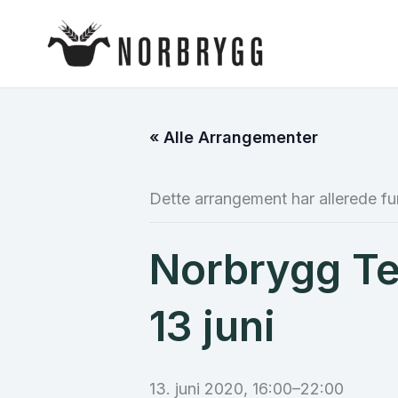
Hopp
rett
til
innholdet
« Alle Arrangementer
Dette arrangement har allerede fu
Norbrygg T
13 juni
13. juni 2020, 16:00
–
22:00