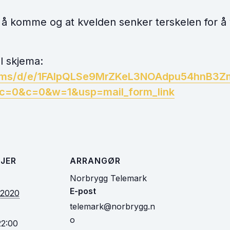
l å komme og at kvelden senker terskelen for å v
il skjema:
forms/d/e/1FAIpQLSe9MrZKeL3NOAdpu54hnB3
c=0&c=0&w=1&usp=mail_form_link
JER
ARRANGØR
Norbrygg Telemark
E-post
i 2020
telemark@norbrygg.n
o
22:00