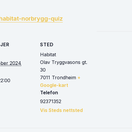
habitat-norbrygg-quiz
JER
STED
Habitat
Olav Tryggvasons gt.
ober 2024
30
7011
Trondheim
+
22:00
Google-kart
Telefon
92371352
Vis Steds nettsted