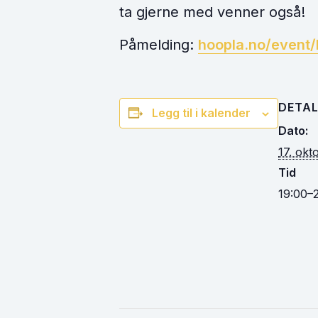
ta gjerne med venner også!
Påmelding:
hoopla.no/event/
DETAL
Legg til i kalender
Dato:
17. okt
Tid
19:00–