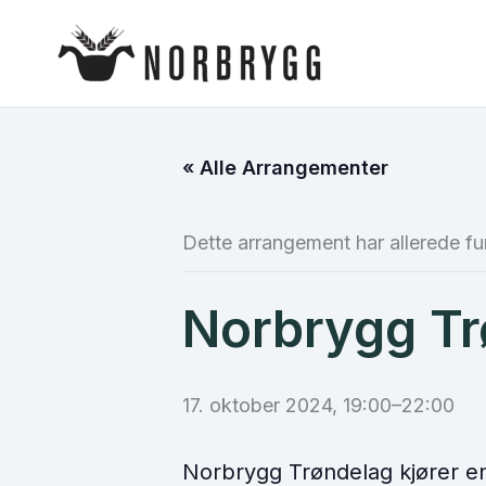
Hopp
rett
til
innholdet
« Alle Arrangementer
Dette arrangement har allerede fu
Norbrygg Tr
17. oktober 2024, 19:00
–
22:00
Norbrygg Trøndelag kjører en 