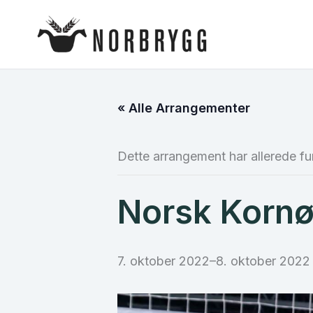
Hopp
rett
til
innholdet
« Alle Arrangementer
Dette arrangement har allerede fu
Norsk Kornø
7. oktober 2022
–
8. oktober 2022