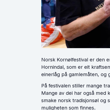
Norsk Kornølfestival er den en
Hornindal, som er eit kraftse
einerlåg på gamlemåten, og gj
På festivalen stiller mange t
Mange av dei har også med kve
smake norsk tradisjonsøl og 
muligheten som finnes.