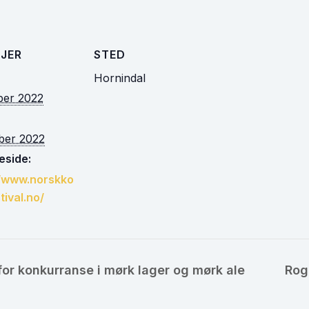
JER
STED
Hornindal
ber 2022
ober 2022
side:
//www.norskko
tival.no/
 for konkurranse i mørk lager og mørk ale
Rog