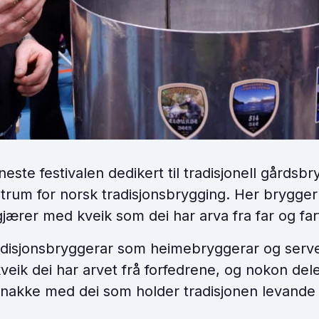
este festivalen dedikert til tradisjonell gårdsbry
ntrum for norsk tradisjonsbrygging. Her brygger 
ærer med kveik som dei har arva fra far og far
radisjonsbryggerar som heimebryggerar og servera
ik dei har arvet frå forfedrene, og nokon deler
snakke med dei som holder tradisjonen levande