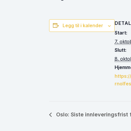
DETAL
Legg til i kalender
Start:
7. okto
Slutt:
8. okt
Hjemme
https:
rnolfes
Oslo: Siste innleveringsfrist