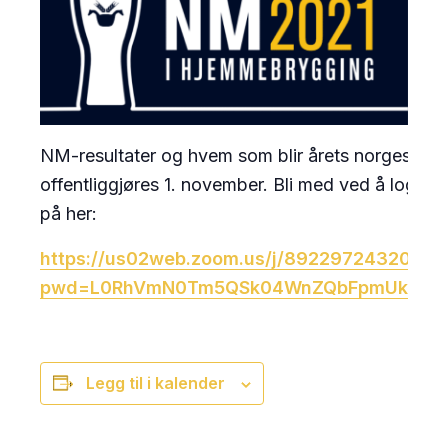
NM-resultater og hvem som blir årets norgesmes
offentliggjøres 1. november. Bli med ved å logge
på her:
https://us02web.zoom.us/j/89229724320?
pwd=L0RhVmN0Tm5QSk04WnZQbFpmUkZLQ
Legg til i kalender