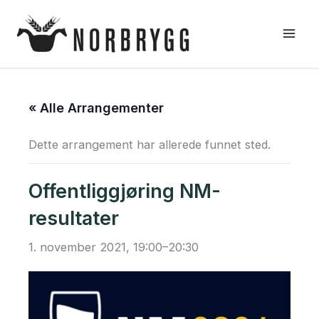
Hopp
rett
til
innholdet
« Alle Arrangementer
Dette arrangement har allerede funnet sted.
Offentliggjøring NM-
resultater
1. november 2021, 19:00
–
20:30