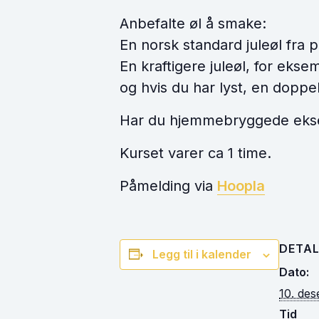
Anbefalte øl å smake:
En norsk standard juleøl fra 
En kraftigere juleøl, for ekse
og hvis du har lyst, en dopp
Har du hjemmebryggede eksem
Kurset varer ca 1 time.
Påmelding via
Hoopla
DETAL
Legg til i kalender
Dato:
10. de
Tid