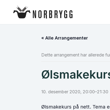
Hopp
rett
til
innholdet
« Alle Arrangementer
Dette arrangement har allerede fu
Ølsmakekurs 
10. desember 2020, 20:00
–
21:30
Ølsmakekurs på nett. Tema er