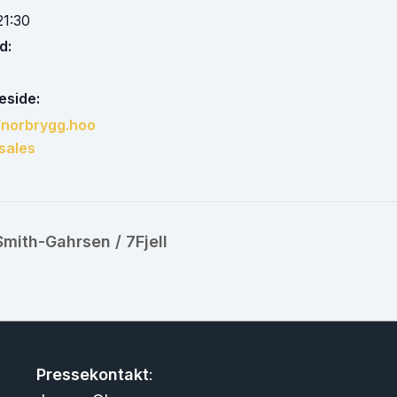
21:30
d:
side:
//norbrygg.hoo
sales
mith-Gahrsen / 7Fjell
Pressekontakt
: