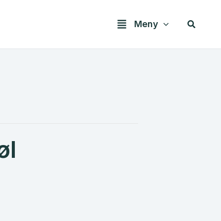
Søk
Meny
øl