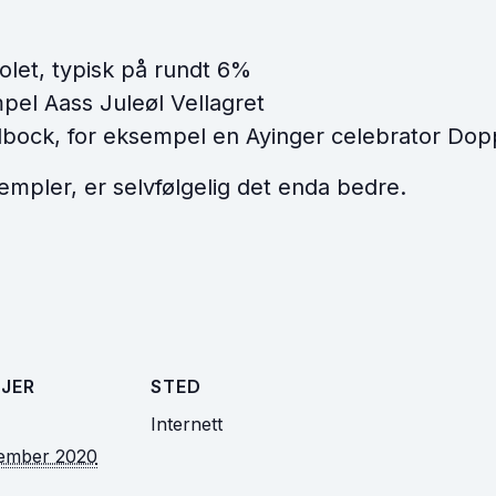
polet, typisk på rundt 6%
mpel Aass Juleøl Vellagret
elbock, for eksempel en Ayinger celebrator Do
pler, er selvfølgelig det enda bedre.
JER
STED
Internett
sember 2020