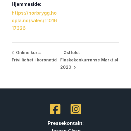
Hjemmeside:
https://norbrygg.ho
opla.no/sales/11016
17326
Østfold:
Online kurs:
Frivillighet i koronatid
Flaskekonkurranse Mørkt øl
2020
Pressekontakt
:
Jørgen Olsen