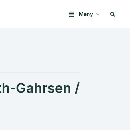
Søk
Meny
th-Gahrsen /