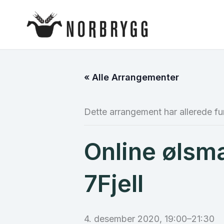
Hopp
rett
til
innholdet
« Alle Arrangementer
Dette arrangement har allerede fu
Online ølsm
7Fjell
4. desember 2020, 19:00
–
21:30