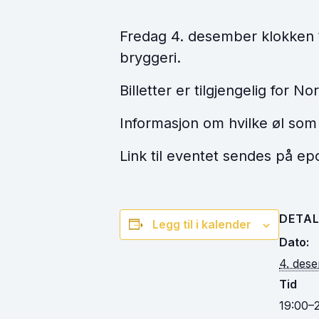
Fredag 4. desember klokken 19
bryggeri.
Billetter er tilgjengelig for
Informasjon om hvilke øl som 
Link til eventet sendes på e
DETAL
Legg til i kalender
Dato:
4. des
Tid
19:00–2