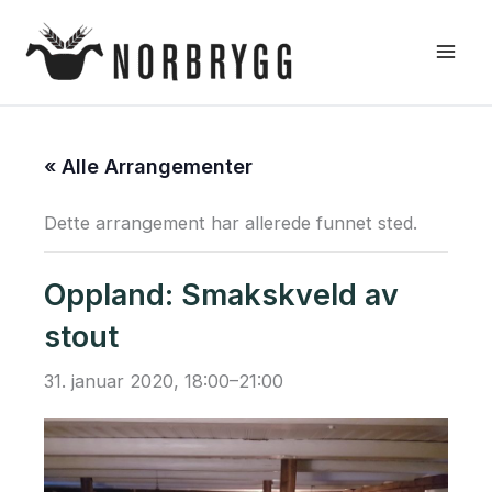
Hopp
rett
til
innholdet
« Alle Arrangementer
Dette arrangement har allerede funnet sted.
Oppland: Smakskveld av
stout
31. januar 2020, 18:00
–
21:00