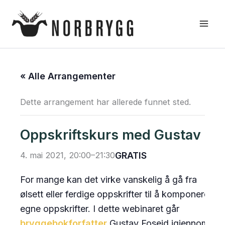
Hopp
rett
til
innholdet
« Alle Arrangementer
Dette arrangement har allerede funnet sted.
Oppskriftskurs med Gustav
4. mai 2021, 20:00
–
21:30
GRATIS
For mange kan det virke vanskelig å gå fra
ølsett eller ferdige oppskrifter til å komponere
egne oppskrifter. I dette webinaret går
bryggebokforfatter
Gustav Foseid igjennom