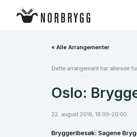
Hopp
rett
til
innholdet
« Alle Arrangementer
Dette arrangement har allerede fu
Oslo: Brygg
22. august 2019, 18:00
–
20:00
Bryggeribesøk: Sagene Bryg