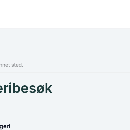
nnet sted.
eribesøk
geri