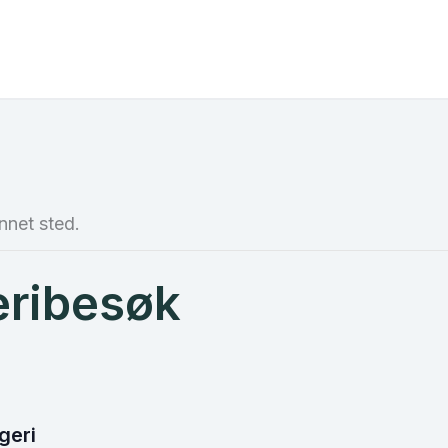
nnet sted.
eribesøk
geri