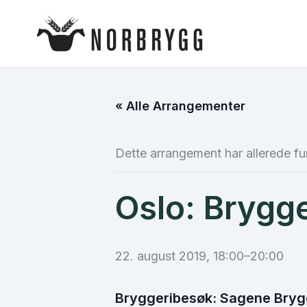
Hopp
rett
til
innholdet
« Alle Arrangementer
Dette arrangement har allerede fu
Oslo: Brygg
22. august 2019, 18:00
–
20:00
Bryggeribesøk: Sagene Bryg