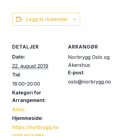
Legg til i kalender
DETALJER
ARRANGØR
Dato:
Norbrygg Oslo og
Akershus
22. august 2019
E-post
Tid
oslo@norbrygg.no
18:00–20:00
Kategori for
Arrangement:
Arkiv
Hjemmeside:
https://norbrygg.ho
opla.no/sales