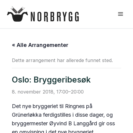
Hopp
rett
til
innholdet
« Alle Arrangementer
Dette arrangement har allerede funnet sted.
Oslo: Bryggeribesøk
8. november 2018, 17:00
–
20:00
Det nye bryggeriet til Ringnes på
Grünerløkka ferdigstilles i disse dager, og
bryggermester Øyvind B Langgård gir oss
en omvisning i det nye bryggeriet.