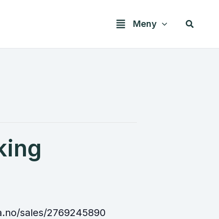
Søk
Meny
king
la.no/sales/2769245890