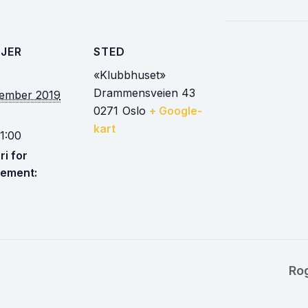
JER
STED
«Klubbhuset»
Drammensveien 43
vember 2019
0271
Oslo
+ Google-
kart
1:00
i for
ement:
Ro