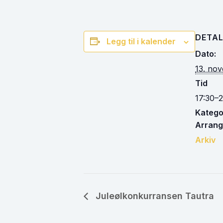
DETAL
Legg til i kalender
Dato:
13. no
Tid
17:30–2
Kategor
Arrang
Arkiv
Juleølkonkurransen Tautra