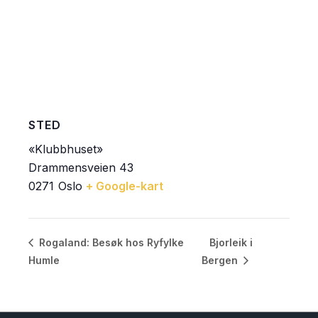
STED
«Klubbhuset»
Drammensveien 43
0271
Oslo
+ Google-kart
Bjorleik i
Rogaland: Besøk hos Ryfylke
Humle
Bergen