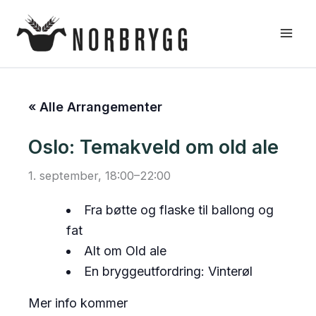
Hopp
rett
til
innholdet
« Alle Arrangementer
Oslo: Temakveld om old ale
1. september, 18:00
–
22:00
Fra bøtte og flaske til ballong og
fat
Alt om Old ale
En bryggeutfordring: Vinterøl
Mer info kommer