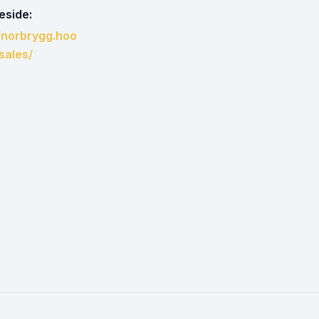
side:
//norbrygg.hoo
sales/