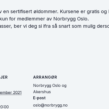
v en sertifisert øldommer. Kursene er gratis og
 kun for medlemmer av Norbrygg Oslo.
asser, ber vi deg si ifra så snart som mulig de
JER
ARRANGØR
Norbrygg Oslo og
Akershus
vember 2021
E-post
oslo@norbrygg.no
20:00