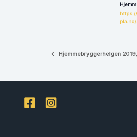
Hjemme
https:
pla.no/
Hjemmebryggerhelgen 2019,