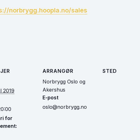
s://norbrygg.hoopla.no/sales
JER
ARRANGØR
STED
Norbrygg Oslo og
Akershus
il 2019
E-post
oslo@norbrygg.no
20:00
i for
ement: