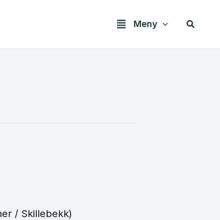
Søk
Meny
r / Skillebekk)