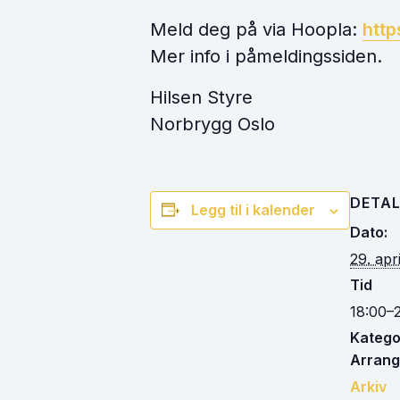
Meld deg på via Hoopla:
http
Mer info i påmeldingssiden.
Hilsen Styre
Norbrygg Oslo
DETAL
Legg til i kalender
Dato:
29. apr
Tid
18:00–
Kategor
Arrang
Arkiv