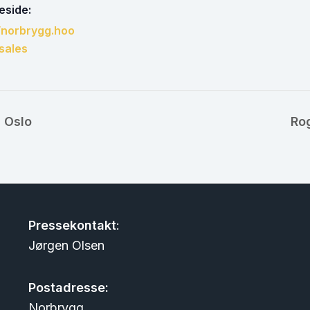
side:
//norbrygg.hoo
sales
 Oslo
Ro
Pressekontakt
:
Jørgen Olsen
Postadresse:
Norbrygg