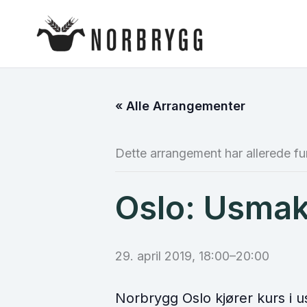
Hopp
rett
til
innholdet
« Alle Arrangementer
Dette arrangement har allerede fu
Oslo: Usma
29. april 2019, 18:00
–
20:00
Norbrygg Oslo kjører kurs i 