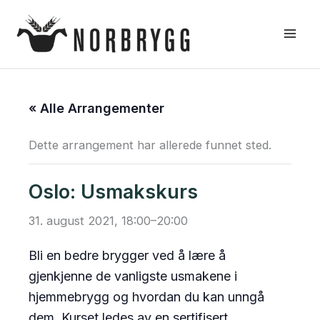
Hopp
rett
til
innholdet
« Alle Arrangementer
Dette arrangement har allerede funnet sted.
Oslo: Usmakskurs
31. august 2021, 18:00
–
20:00
Bli en bedre brygger ved å lære å
gjenkjenne de vanligste usmakene i
hjemmebrygg og hvordan du kan unngå
dem. Kurset ledes av en sertifisert