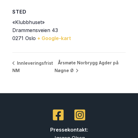
STED
«Klubbhuset»
Drammensveien 43
0271
Oslo
+ Google-kart
Årsmøte Norbrygg Agder på
Innleveringsfrist
NM
Nøgne Ø
Pressekontakt
:
Jørgen Olsen