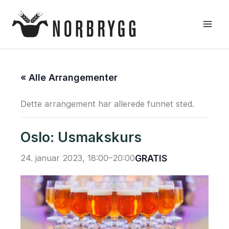
Hopp
rett
til
innholdet
« Alle Arrangementer
Dette arrangement har allerede funnet sted.
Oslo: Usmakskurs
24. januar 2023, 18:00
–
20:00
GRATIS