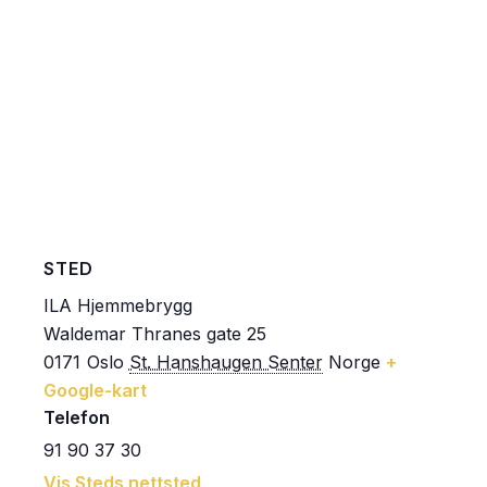
STED
ILA Hjemmebrygg
Waldemar Thranes gate 25
0171
Oslo
St. Hanshaugen Senter
Norge
+
Google-kart
Telefon
91 90 37 30
Vis Steds nettsted