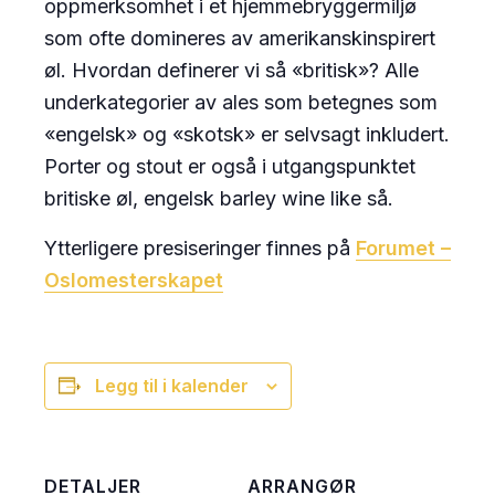
oppmerksomhet i et hjemmebryggermiljø
som ofte domineres av amerikanskinspirert
øl. Hvordan definerer vi så «britisk»? Alle
underkategorier av ales som betegnes som
«engelsk» og «skotsk» er selvsagt inkludert.
Porter og stout er også i utgangspunktet
britiske øl, engelsk barley wine like så.
Ytterligere presiseringer finnes på
Forumet –
Oslomesterskapet
Legg til i kalender
DETALJER
ARRANGØR