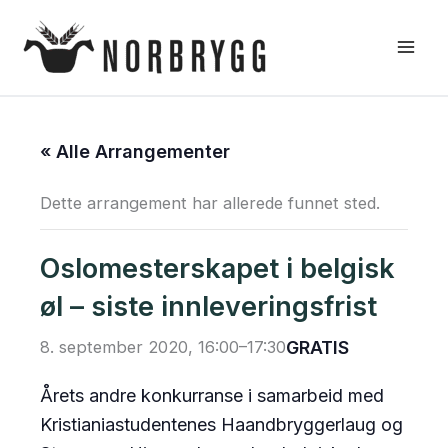
Hopp
rett
til
innholdet
« Alle Arrangementer
Dette arrangement har allerede funnet sted.
Oslomesterskapet i belgisk
øl – siste innleveringsfrist
8. september 2020, 16:00
–
17:30
GRATIS
Årets andre konkurranse i samarbeid med
Kristianiastudentenes Haandbryggerlaug og