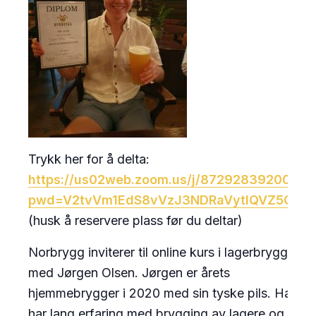
Trykk her for å delta:
https://us02web.zoom.us/j/87292839200?
pwd=V2tvVm1EdS8vVzJ3NDRaVytIQVZ5QT0
(husk å reservere plass før du deltar)
Norbrygg inviterer til online kurs i lagerbrygging
med Jørgen Olsen. Jørgen er årets
hjemme
brygger i 2020 med sin tyske pils. Han
har lang erfaring med brygging av lagere og