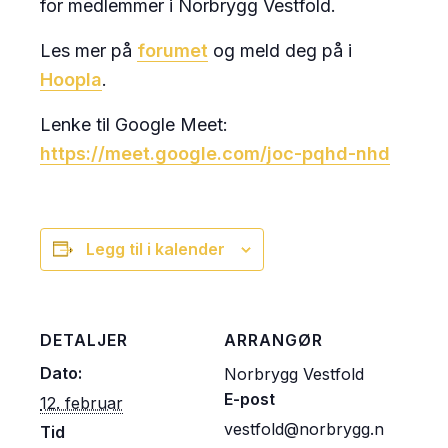
for medlemmer i Norbrygg Vestfold.
Les mer på
forumet
og meld deg på i
Hoopla
.
Lenke til Google Meet:
https://meet.google.com/joc-pqhd-nhd
Legg til i kalender
DETALJER
ARRANGØR
Dato:
Norbrygg Vestfold
E-post
12. februar
vestfold@norbrygg.n
Tid